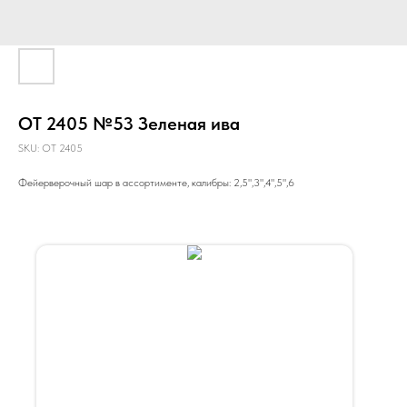
ОТ 2405 №53 Зеленая ива
SKU:
ОТ 2405
Фейерверочный шар в ассортименте, калибры: 2,5",3",4",5",6