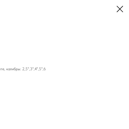
совое серебристое кольцо
красное кольцо
, калибры: 2,5",3",4",5",6