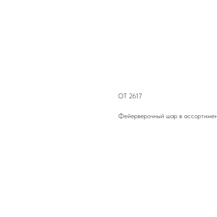
ОТ 2617 №172 Фор
спицами,в центре 
ОТ 2617
Фейерверочный шар в ассортименте