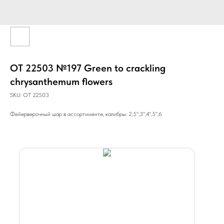
ОТ 22503 №197 Green to crackling
chrysanthemum flowers
SKU:
ОТ 22503
Фейерверочный шар в ассортименте, калибры: 2,5",3",4",5",6