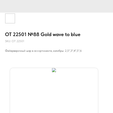
ОТ 22501 №88 Gold wave to blue
SKU:
ОТ 22501
Фейерверочный шар в ассортименте, калибры: 2,5",3",4",5",6