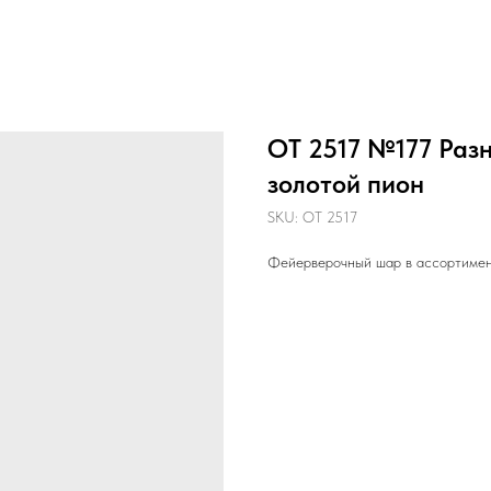
ОТ 2517 №177 Раз
золотой пион
SKU:
ОТ 2517
Фейерверочный шар в ассортименте