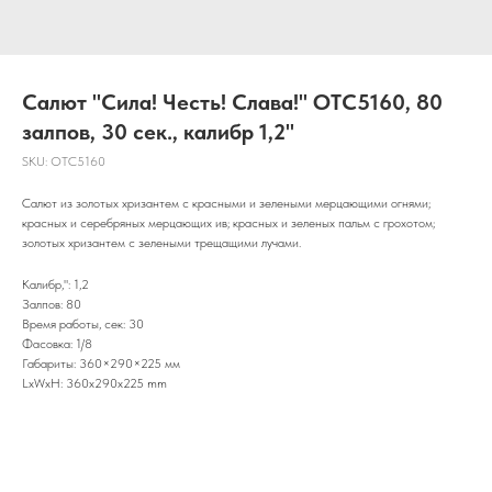
Салют "Сила! Честь! Слава!" OTC5160, 80
залпов, 30 сек., калибр 1,2"
SKU:
OTC5160
Салют из золотых хризантем с красными и зелеными мерцающими огнями;
красных и серебряных мерцающих ив; красных и зеленых пальм с грохотом;
золотых хризантем с зелеными трещащими лучами.
Калибр,": 1,2
Залпов: 80
Время работы, сек: 30
Фасовка: 1/8
Габариты: 360×290×225 мм
LxWxH: 360x290x225 mm