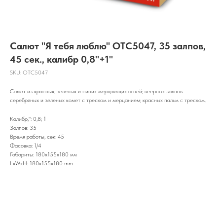
Салют "Я тебя люблю" OTC5047, 35 залпов,
45 сек., калибр 0,8"+1"
SKU:
OTC5047
Салют из красных, зеленых и синих мерцающих огней; веерных залпов
серебряных и зеленых комет с треском и мерцанием; красных пальм с треском.
Калибр,": 0,8; 1
Залпов: 35
Время работы, сек: 45
Фасовка: 1/4
Габариты: 180x155x180 мм
LxWxH: 180x155x180 mm