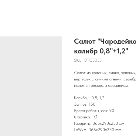
Салют "Чародейка"
калибр 0,8"+1,2"
SKU:
OTC5055
Салют из красных, синих, зелены
вертушек с синими огнями; сереб
пальм с треском и мерцанием.
Калибр,": 0,8; 1,2
Залпов: 150
Время работы, сек: 90
Фасовка: 1/2
Габариты: 365х290х230 мм
LxWxH: 365x290x230 mm