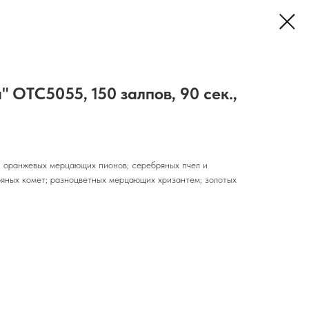
 OTC5055, 150 залпов, 90 сек.,
х, оранжевых мерцающих пионов; серебряных пчел и
ряных комет; разноцветных мерцающих хризантем; золотых