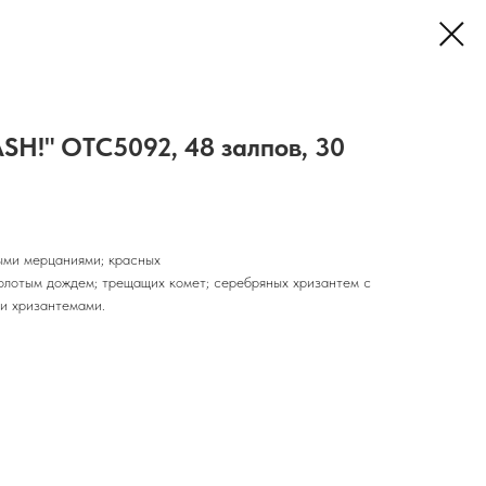
SH!" OTC5092, 48 залпов, 30
ыми мерцаниями; красных
олотым дождем; трещащих комет; серебряных хризантем с
ми хризантемами.