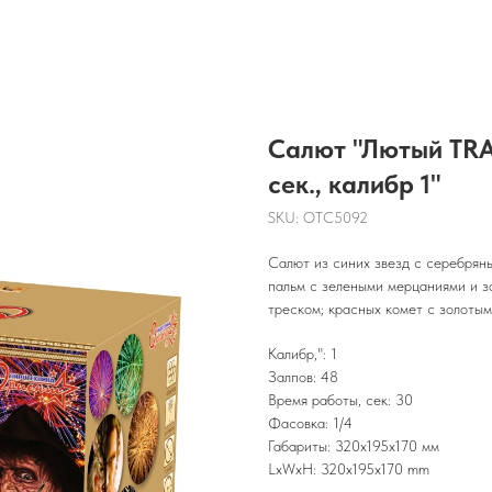
Салют "Лютый TRA
сек., калибр 1"
SKU:
OTC5092
Салют из синих звезд с серебрян
пальм с зелеными мерцаниями и з
треском; красных комет с золоты
Калибр,": 1
Залпов: 48
Время работы, сек: 30
Фасовка: 1/4
Габариты: 320х195х170 мм
LxWxH: 320x195x170 mm