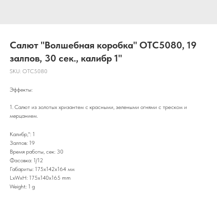
Салют "Волшебная коробка" OTC5080, 19
залпов, 30 сек., калибр 1"
SKU:
OTC5080
Эффекты:
1. Салют из золотых хризантем с красными, зелеными огнями с треском и
мерцанием.
Калибр,": 1
Залпов: 19
Время работы, сек: 30
Фасовка: 1/12
Габариты: 175х142х164 мм
LxWxH: 175x140x165 mm
Weight: 1 g