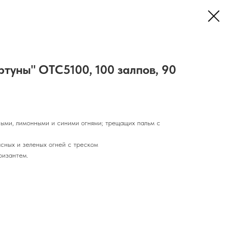
туны" OTC5100, 100 залпов, 90
ными, лимонными и синими огнями; трещащих пальм с
и
сных и зеленых огней с треском
ризантем.