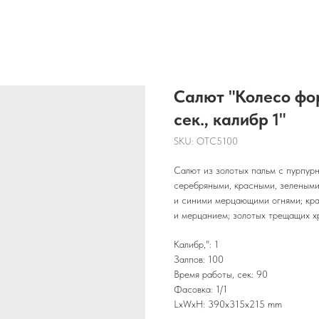
Салют "Колесо фор
сек., калибр 1"
SKU:
OTC5100
Салют из золотых пальм с пурпур
серебряными, красными, зеленым
и синими мерцающими огнями; кра
и мерцанием; золотых трещащих х
Калибр,": 1
Залпов: 100
Время работы, сек: 90
Фасовка: 1/1
LxWxH: 390x315x215 mm