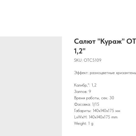
Салют "Кураж" OTC
1,2"
SKU:
OTC5109
Эффект: разноцветные хризантем
Калибр,": 1,2
Залпов: 9
Время работы, сек: 30
Фасовка: 1/15
Габариты: 140х140х175 мм
LxWxH: 140x140x175 mm
Weight: 1 g